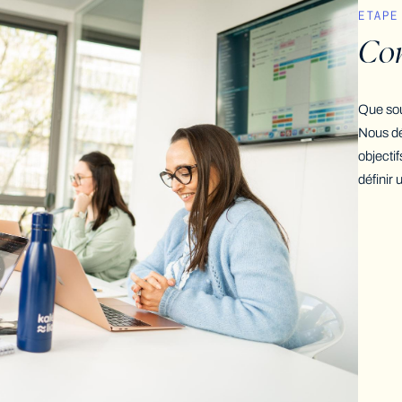
ETAPE 
Com
Que sou
Nous dé
objectif
définir