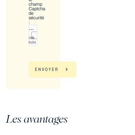
champ
Captcha
de
sécurité
:
Friendly
Captcha
ENVOYER
Les avantages