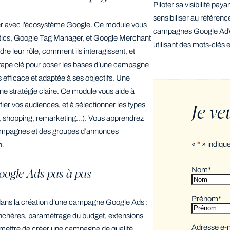
Piloter sa visibilité pa
sensibiliser au référen
iser avec l’écosystème Google. Ce module vous
campagnes Google AdWo
lytics, Google Tag Manager, et Google Merchant
utilisant des mots-clés 
 leur rôle, comment ils interagissent, et
tape clé pour poser les bases d’une campagne
 efficace et adaptée à ses objectifs. Une
e stratégie claire. Ce module vous aide à
tifier vos audiences, et à sélectionner les types
Je ve
y, shopping, remarketing…). Vous apprendrez
ampagnes et des groupes d’annonces
«
*
» indiqu
n.
Nom
*
oogle Ads pas à pas
Prénom
*
é dans la création d’une campagne Google Ads :
enchères, paramétrage du budget, extensions
Adresse e-
rmettre de créer une campagne de qualité,