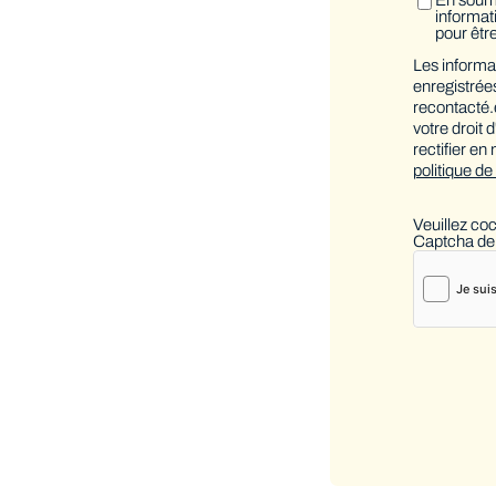
informati
pour êtr
Les informat
enregistrées
recontacté
votre droit 
rectifier en
politique de
Veuillez co
Captcha de 