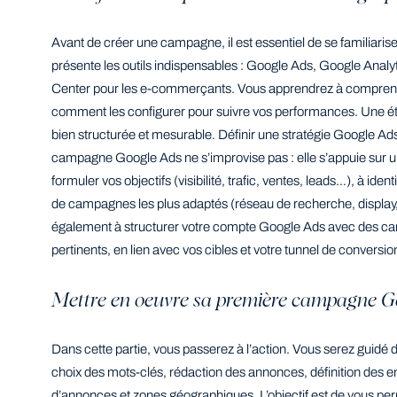
Avant de créer une campagne, il est essentiel de se familiar
présente les outils indispensables : Google Ads, Google Ana
Center pour les e-commerçants. Vous apprendrez à comprendre
comment les configurer pour suivre vos performances. Une é
bien structurée et mesurable. Définir une stratégie Google Ads
campagne Google Ads ne s’improvise pas : elle s’appuie sur un
formuler vos objectifs (visibilité, trafic, ventes, leads…), à iden
de campagnes les plus adaptés (réseau de recherche, displa
également à structurer votre compte Google Ads avec des c
pertinents, en lien avec vos cibles et votre tunnel de conversio
Mettre en oeuvre sa première campagne G
Dans cette partie, vous passerez à l’action. Vous serez guid
choix des mots-clés, rédaction des annonces, définition des 
d’annonces et zones géographiques. L’objectif est de vous pe