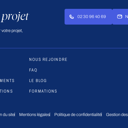
 projet
02 30 96 40 69
N
votre projet,
NOUS REJOINDRE
S
FAQ
EMENTS
LE BLOG
TIONS
FORMATIONS
n du site
Mentions légales
Politique de confidentialité
Gestion des