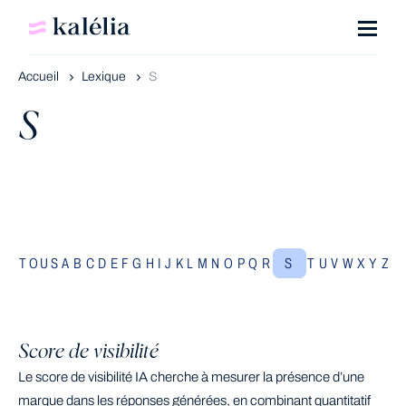
Accueil
Lexique
S
S
TOUS
A
B
C
D
E
F
G
H
I
J
K
L
M
N
O
P
Q
R
S
T
U
V
W
X
Y
Z
Score de visibilité
Le score de visibilité IA cherche à mesurer la présence d’une
marque dans les réponses générées, en combinant quantitatif