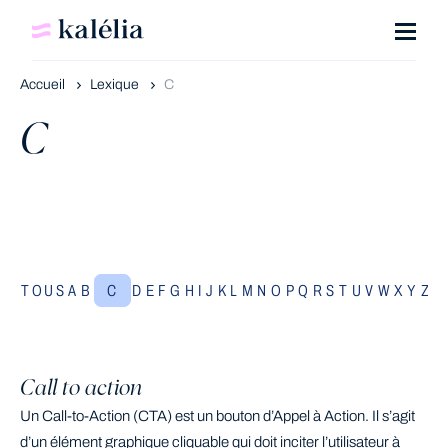
Accueil
Lexique
C
C
TOUS
A
B
C
D
E
F
G
H
I
J
K
L
M
N
O
P
Q
R
S
T
U
V
W
X
Y
Z
Call to action
Un Call-to-Action (CTA) est un bouton d’Appel à Action. Il s’agit
d’un élément graphique cliquable qui doit inciter l’utilisateur à